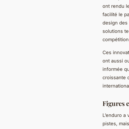
ont rendu l
facilité le 
design des 
solutions t
compétition
Ces innovat
ont aussi o
informée qu
croissante 
internationa
Figures 
L’enduro a
pistes, mai