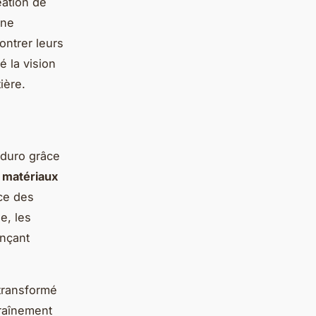
éation de
une
ontrer leurs
é la vision
ière.
duro grâce
x
matériaux
ce des
e, les
ençant
transformé
traînement