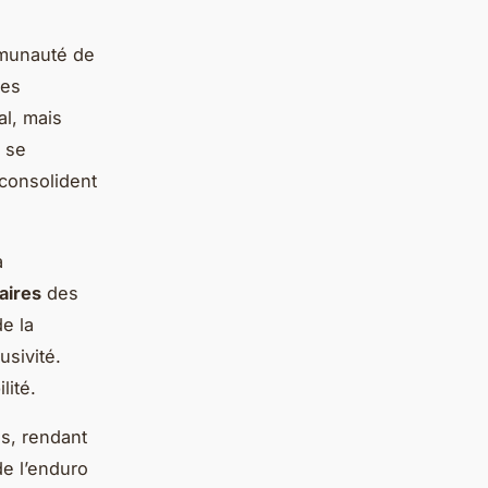
mmunauté de
Les
al, mais
 se
 consolident
a
aires
des
de la
usivité.
lité.
es, rendant
de l’enduro