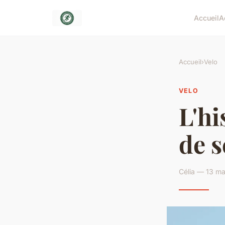
Accueil
A
Accueil
›
Velo
VELO
L'hi
de s
Célia — 13 ma