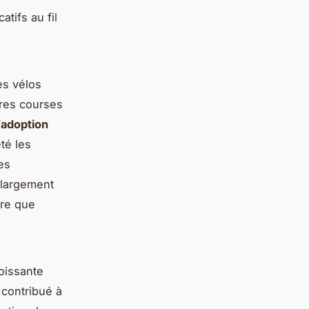
tifs au fil
es vélos
ères courses
’
adoption
té les
es
 largement
ure que
oissante
 contribué à