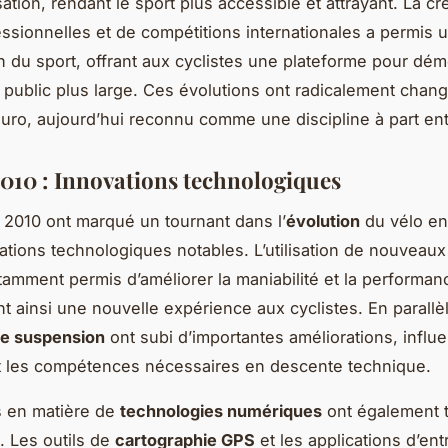
ation, rendant le sport plus accessible et attrayant. La cr
essionnelles et de compétitions internationales a permis 
on du sport, offrant aux cyclistes une plateforme pour dém
n public plus large. Ces évolutions ont radicalement chang
uro, aujourd’hui reconnu comme une discipline à part ent
010 : Innovations technologiques
2010 ont marqué un tournant dans l’
évolution
du vélo en
ations technologiques notables. L’utilisation de nouveau
amment permis d’améliorer la maniabilité et la performan
nt ainsi une nouvelle expérience aux cyclistes. En parallèl
e suspension
ont subi d’importantes améliorations, influ
t les compétences nécessaires en descente technique.
s en matière de
technologies numériques
ont également 
e. Les outils de
cartographie GPS
et les applications d’en