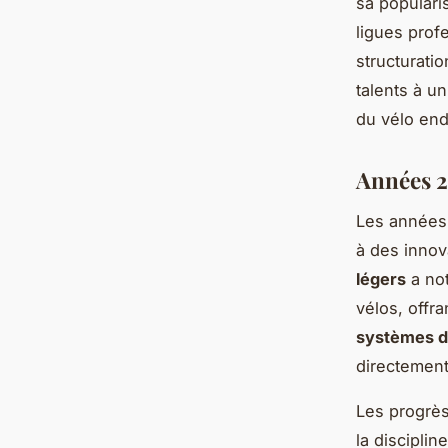
sa popularis
ligues prof
structurati
talents à u
du vélo end
Années 2
Les années 
à des innov
légers
a not
vélos, offra
systèmes d
directemen
Les progrè
la disciplin