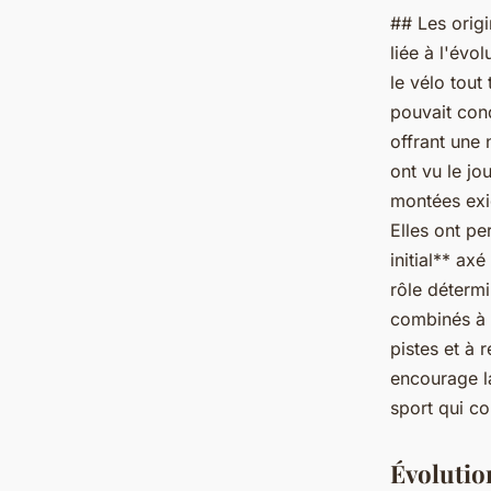
## Les origi
liée à l'évo
le vélo tout
pouvait con
offrant une
ont vu le jo
montées exi
Elles ont p
initial** ax
rôle déterm
combinés à u
pistes et à 
encourage la
sport qui co
Évolutio