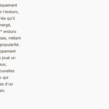
nsèquement
e l'enduro,
iés qu'il
mergé,
** enduro
rses, mêlant
popularité.
loppement
a joué un
eux,
ouvelles
o qui
ses d'un
ain.