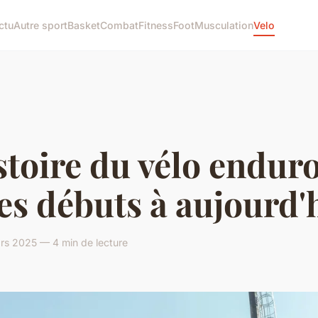
ctu
Autre sport
Basket
Combat
Fitness
Foot
Musculation
Velo
stoire du vélo enduro
es débuts à aujourd'
rs 2025 — 4 min de lecture