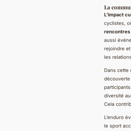
La commun
L’impact cu
cyclistes, 
rencontres
aussi événe
rejoindre e
les relatio
Dans cette c
découverte 
participant
diversité au
Cela contri
L’enduro év
le sport acc