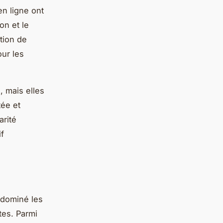
en ligne ont
on et le
tion de
our les
, mais elles
tée et
arité
if
 dominé les
tes. Parmi