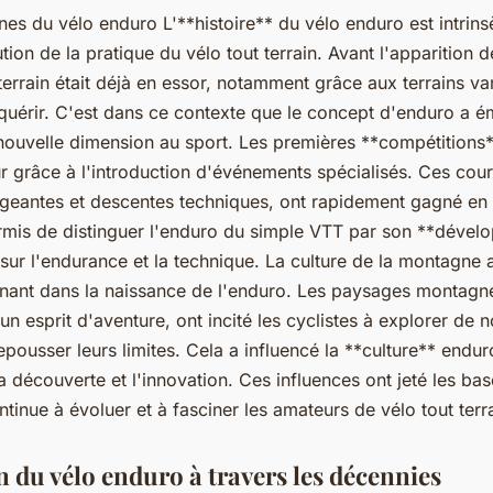
nes du vélo enduro L'**histoire** du vélo enduro est intri
lution de la pratique du vélo tout terrain. Avant l'apparition d
 terrain était déjà en essor, notamment grâce aux terrains var
quérir. C'est dans ce contexte que le concept d'enduro a é
 nouvelle dimension au sport. Les premières **compétitions
ur grâce à l'introduction d'événements spécialisés. Ces cou
geantes et descentes techniques, ont rapidement gagné en 
ermis de distinguer l'enduro du simple VTT par son **déve
é sur l'endurance et la technique. La culture de la montagne 
inant dans la naissance de l'enduro. Les paysages montagn
n esprit d'aventure, ont incité les cyclistes à explorer de n
repousser leurs limites. Cela a influencé la **culture** endur
 découverte et l'innovation. Ces influences ont jeté les ba
ntinue à évoluer et à fasciner les amateurs de vélo tout terr
n du vélo enduro à travers les décennies