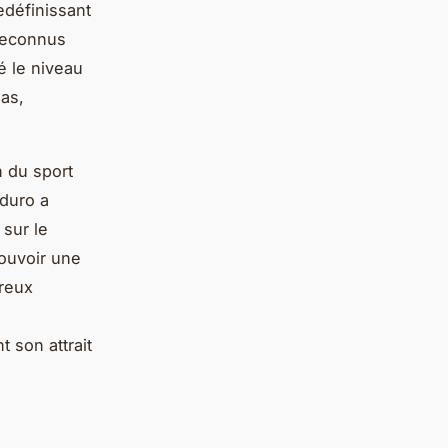
edéfinissant
econnus
é le niveau
ias,
n du sport
duro a
 sur le
mouvoir une
breux
 son attrait