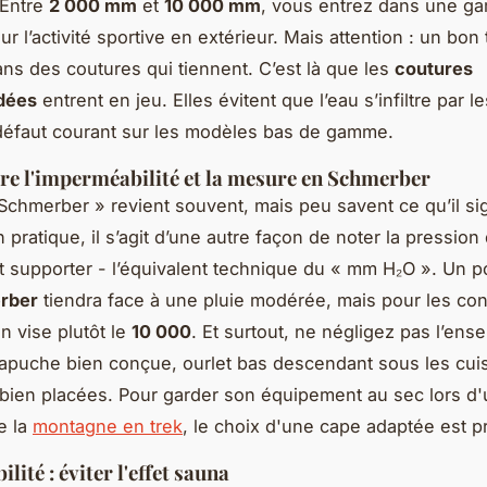
 Entre
2 000 mm
et
10 000 mm
, vous entrez dans une 
r l’activité sportive en extérieur. Mais attention : un bon 
sans des coutures qui tiennent. C’est là que les
coutures
dées
entrent en jeu. Elles évitent que l’eau s’infiltre par l
défaut courant sur les modèles bas de gamme.
e l'imperméabilité et la mesure en Schmerber
Schmerber » revient souvent, mais peu savent ce qu’il sig
 pratique, il s’agit d’une autre façon de noter la pression
ut supporter - l’équivalent technique du « mm H₂O ». Un 
rber
tiendra face à une pluie modérée, mais pour les con
n vise plutôt le
10 000
. Et surtout, ne négligez pas l’ens
apuche bien conçue, ourlet bas descendant sous les cui
bien placées. Pour garder son équipement au sec lors d
e la
montagne en trek
, le choix d'une cape adaptée est pr
ilité : éviter l'effet sauna