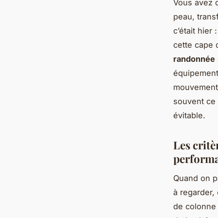
Vous avez d
peau, trans
c’était hier
cette cape 
randonnée
équipement s
mouvement. 
souvent ce 
évitable.
Les crit
perform
Quand on pa
à regarder,
de colonne d