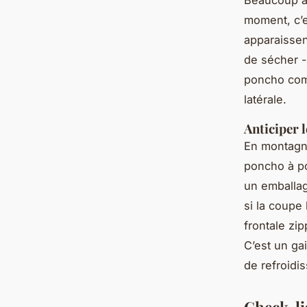
moment, c’e
apparaissent
de sécher -
poncho com
latérale.
Anticiper 
En montagne
poncho à p
un emballag
si la coupe
frontale zi
C’est un ga
de refroidi
Check-lis