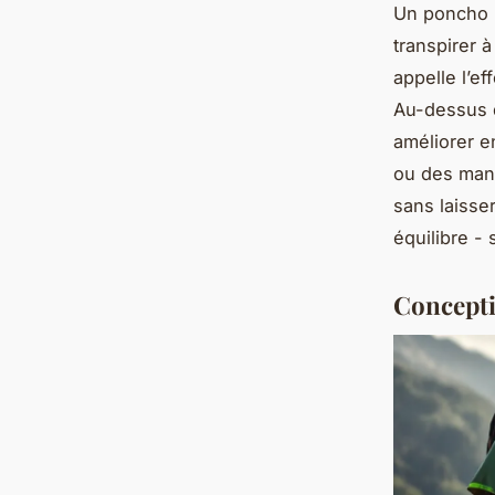
Un poncho i
transpirer à
appelle l’e
Au-dessus
améliorer e
ou des manc
sans laisser
équilibre -
Concepti