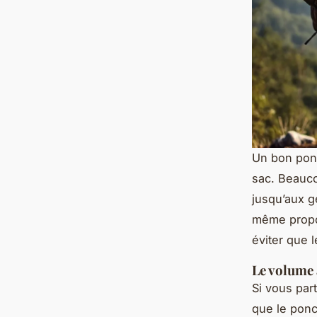
Un bon ponc
sac. Beauc
jusqu’aux g
même propos
éviter que 
Le volume 
Si vous part
que le ponc