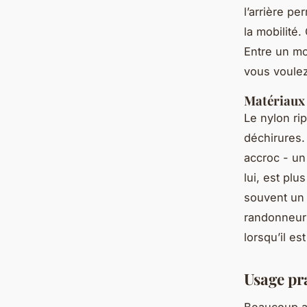
l’arrière p
la mobilité.
Entre un mod
vous voulez
Matériaux 
Le nylon ri
déchirures.
accroc - un
lui, est plu
souvent un 
randonneurs 
lorsqu’il e
Usage pra
Beaucoup at