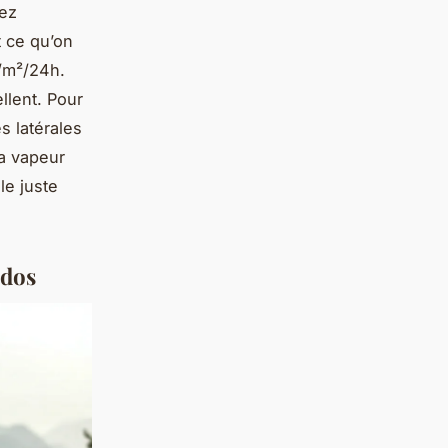
lez
st ce qu’on
/m²/24h.
ellent. Pour
s latérales
la vapeur
 le juste
 dos