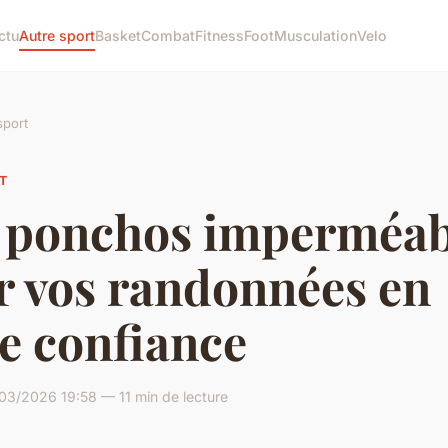
ctu
Autre sport
Basket
Combat
Fitness
Foot
Musculation
Velo
sport
T
 ponchos imperméab
r vos randonnées en
e confiance
03/2026 19:58 — 11 min de lecture