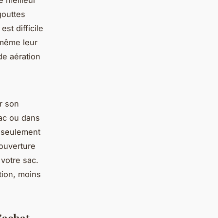
gouttes
est difficile
 même leur
e aération
r son
ac ou dans
 seulement
 ouverture
votre sac.
tion, moins
'achat