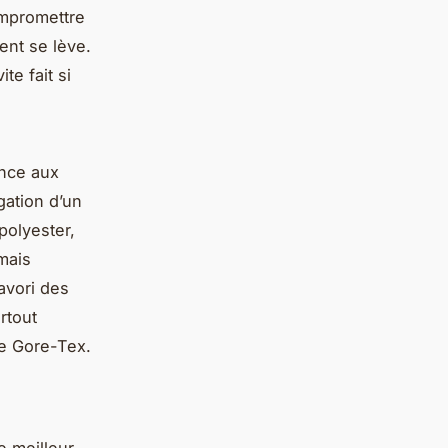
ompromettre
vent se lève.
te fait si
ance aux
gation d’un
polyester,
 mais
avori des
rtout
e Gore-Tex.
e meilleur