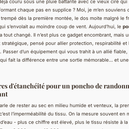
éjà couru sous une pluie battante avec ce vieux ciré qui co
formant chaque pas en supplice ? Moi, je m’en souviens
 : trempé dès la première montée, le dos moite malgré le fr
qui s’envolait au moindre coup de vent. Aujourd’hui, le
po
a tout changé. Il n’est plus ce gadget encombrant, mais 
tratégique, pensé pour allier protection, respirabilité et 
Passer d’un équipement qui vous trahit à un allié fiable, 
qui fait la différence entre une sortie mémorable… et une
ères d'étanchéité pour un poncho de randon
ant
rle de rester au sec en milieu humide et venteux, la pr
 c’est l’imperméabilité du tissu. On la mesure souvent en m
’eau - plus ce chiffre est élevé, plus le tissu résiste à l