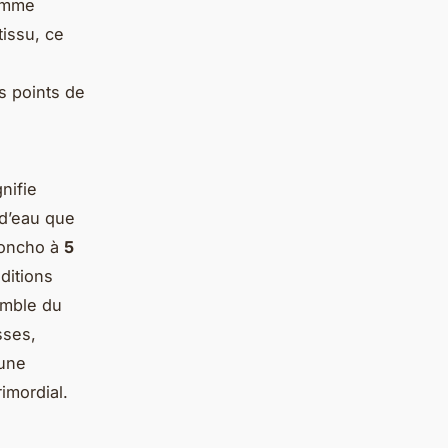
gamme
tissu, ce
es points de
nifie
 d’eau que
poncho à
5
ditions
emble du
sses,
'une
imordial.