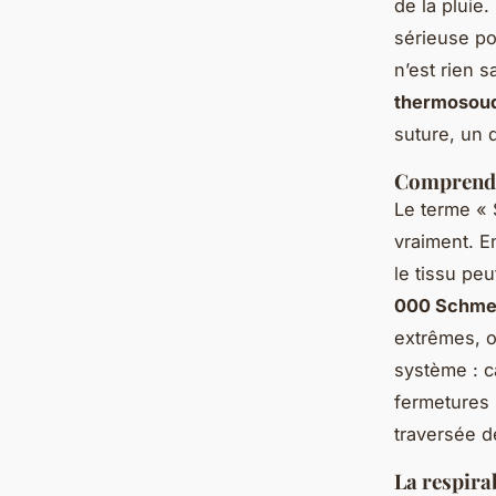
de la pluie.
sérieuse pou
n’est rien 
thermosou
suture, un 
Comprendr
Le terme « 
vraiment. En
le tissu pe
000 Schme
extrêmes, o
système : c
fermetures 
traversée d
La respirab