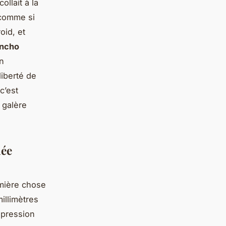
llait à la
 comme si
oid, et
ncho
un
liberté de
c’est
 galère
née
emière chose
illimètres
a pression