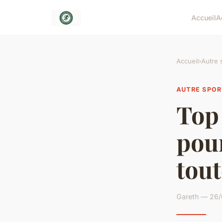
Accueil
A
Accueil
›
Autre 
AUTRE SPOR
Top
pou
tout
Gareth — 26/