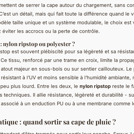
ermettent de serrer la cape autour du chargement, sans c
 C’est un détail, mais qui fait toute la différence quand le 
èle taille unique et un système modulable, le choix est vi
 éviter les accrocs ou la perte de contrôle.
: nylon ripstop ou polyester ?
pstop est souvent plébiscité pour sa légèreté et sa résist
 Ce tissu, renforcé par une trame en croix, limite la propa
 atout majeur en sous-bois ou sur sentier caillouteux. Le 
s résistant à l’UV et moins sensible à l’humidité ambiante,
peu plus lourd. Entre les deux, le
nylon ripstop
reste le f
techniques. Il allie résistance, légèreté et durabilité - su
st associé à un enduction PU ou à une membrane comme l
tique : quand sortir sa cape de pluie ?
tendent d’être trempés pour sortir leur poncho. Erreur. L