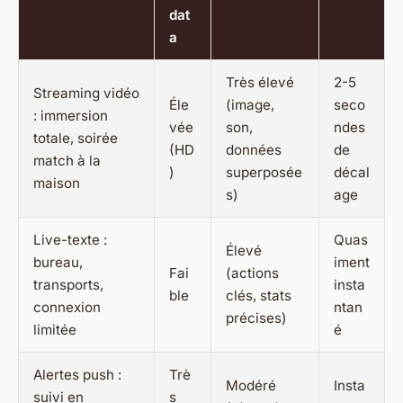
dat
a
Très élevé
2-5
Streaming vidéo
Éle
(image,
seco
: immersion
vée
son,
ndes
totale, soirée
(HD
données
de
match à la
)
superposée
décal
maison
s)
age
Live-texte :
Quas
Élevé
bureau,
iment
Fai
(actions
transports,
insta
ble
clés, stats
connexion
ntan
précises)
limitée
é
Alertes push :
Trè
Modéré
Insta
suivi en
s