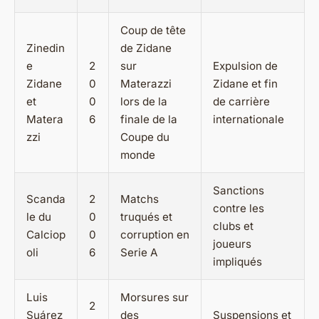
Coup de tête
Zinedin
de Zidane
e
2
sur
Expulsion de
Zidane
0
Materazzi
Zidane et fin
et
0
lors de la
de carrière
Matera
6
finale de la
internationale
zzi
Coupe du
monde
Sanctions
Scanda
2
Matchs
contre les
le du
0
truqués et
clubs et
Calciop
0
corruption en
joueurs
oli
6
Serie A
impliqués
Luis
Morsures sur
2
Suárez
des
Suspensions et