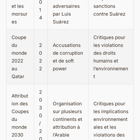
0
et les
adversaires
sanctions
1
morsur
par Luis
contre Suárez
4
es
Suárez
Coupe
Critiques pour
du
2
Accusations
les violations
monde
0
de corruption
des droits
2022
2
et de soft
humains et
au
2
power
l’environnemen
Qatar
t
2
Attribut
0
ion des
Organisation
Critiques pour
3
Coupes
sur plusieurs
les implications
0
du
continents et
environnement
/
monde
attribution à
ales et les
2
2030
l’Arabie
violations des
0