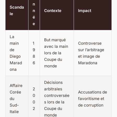
n
Scanda
n
Contexte
Impact
le
é
e
La
But marqué
main
1
Controverse
avec la main
de
9
sur l’arbitrage
lors de la
Diego
8
et image de
Coupe du
Marad
6
Maradona
monde
ona
Décisions
Affaire
2
arbitrales
Corée
Accusations de
0
controversée
du
favoritisme et
0
s lors de la
Sud-
de corruption
2
Coupe du
Italie
monde